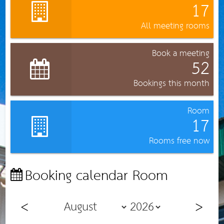
17
All meeting rooms
Book a meeting
52
Bookings this month
Room
17
Rooms free now
Booking calendar Room